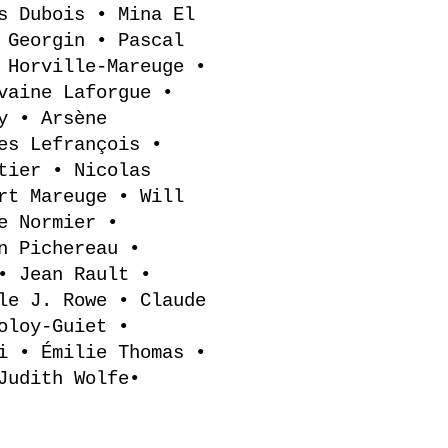
s Dubois • Mina El
 Georgin • Pascal
 Horville-Mareuge •
vaine Laforgue •
y • Arsène
es Lefrançois •
tier • Nicolas
rt Mareuge • Will
e Normier •
n Pichereau •
• Jean Rault •
le J. Rowe • Claude
oloy-Guiet •
i • Émilie Thomas •
Judith Wolfe•