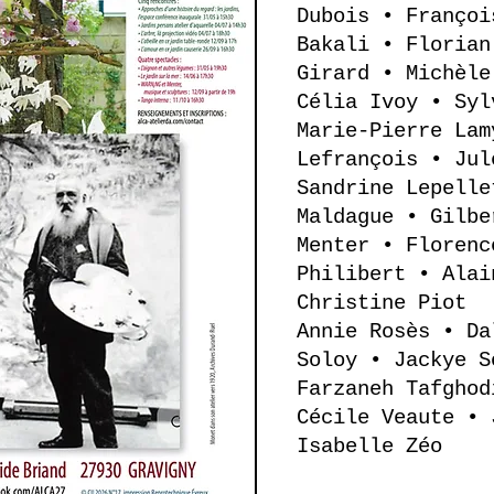
Dubois • Françoi
Bakali • Florian
Girard • Michèle
Célia Ivoy • Syl
Marie-Pierre Lam
Lefrançois • Jul
Sandrine Lepelle
Maldague • Gilbe
Menter • Florenc
Philibert • Alai
Christine Piot 
Annie Rosès • Da
Soloy • Jackye S
Farzaneh Tafghod
Cécile Veaute • 
Isabelle Zéo