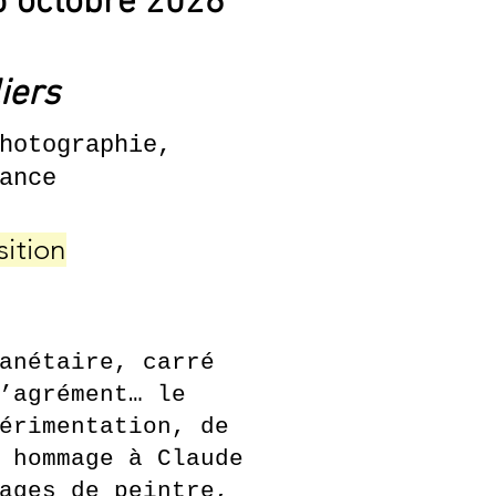
25 octobre 2026
liers
hotographie,
ance
sition
anétaire, carré
’agrément… le
érimentation, de
 hommage à Claude
ages de peintre,