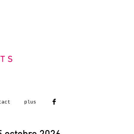
RTS
tact
plus