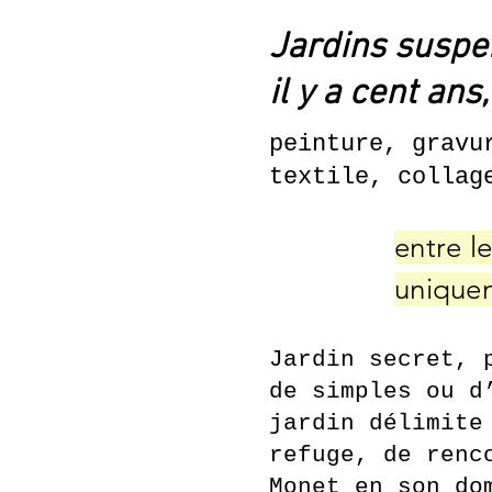
Jardins suspe
il y a cent ans
peinture, gravu
textile, collag
entre le
unique
Jardin secret, 
de simples ou d
jardin délimite
refuge, de renc
Monet en son do