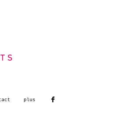
RTS
tact
plus